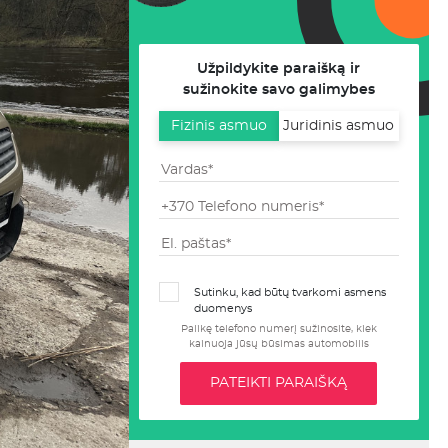
Užpildykite paraišką ir
sužinokite savo galimybes
Fizinis asmuo
Juridinis asmuo
Sutinku, kad būtų tvarkomi asmens
duomenys
Palikę telefono numerį sužinosite, kiek
kainuoja jūsų būsimas automobilis
PATEIKTI PARAIŠKĄ