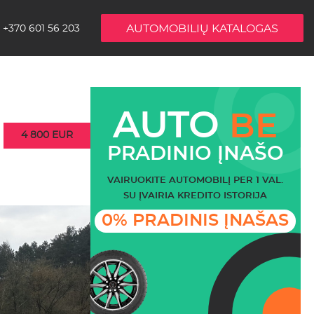
AUTOMOBILIŲ KATALOGAS
+370 601 56 203
AUTO
BE
4 800 EUR
PRADINIO ĮNAŠO
VAIRUOKITE AUTOMOBILĮ PER 1 VAL.
SU ĮVAIRIA KREDITO ISTORIJA
0% PRADINIS ĮNAŠAS