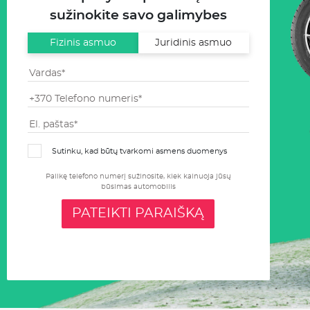
sužinokite savo galimybes
Fizinis asmuo
Juridinis asmuo
Sutinku, kad būtų tvarkomi asmens duomenys
Palikę telefono numerį sužinosite, kiek kainuoja jūsų
būsimas automobilis
PATEIKTI PARAIŠKĄ