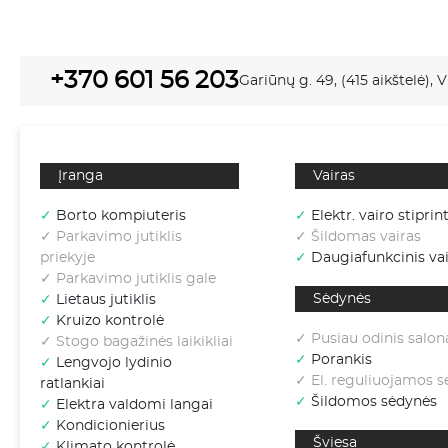
+370 601 56 203
Gariūnų g. 49, (415 aikštelė), V
Įranga
Vairas
✓
Borto kompiuteris
✓
Elektr. vairo stiprin
✓ Parkavimo jutiklis
✓ Šildomas vairas
priekyje
✓
Daugiafunkcinis vai
✓ Parkavimo jutiklis gale
Sėdynės
✓
Lietaus jutiklis
✓
Kruizo kontrolė
✓ Pusiau odinis salon
✓ Stogo bagažinės laikikliai
✓
Porankis
✓
Lengvojo lydinio
✓ El. reguliuojamos 
ratlankiai
✓
Šildomos sėdynės
✓
Elektra valdomi langai
✓
Kondicionierius
Šviesa
✓
Klimato kontrolė