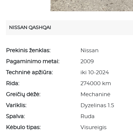
NISSAN QASHQAI
Prekinis ženklas:
Nissan
Pagaminimo metai:
2009
Techninė apžiūra:
iki 10-2024
Rida:
274000 km
Greičių dėžė:
Mechaninė
Variklis:
Dyzelinas 1.5
Spalva:
Ruda
Kėbulo tipas:
Visureigis