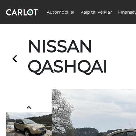
Automobiliai
Kaip tai veikia?
Finansa
NISSAN
QASHQAI