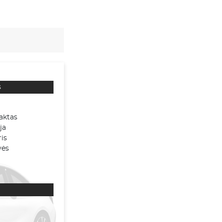
s
aktas
ja
is
vės