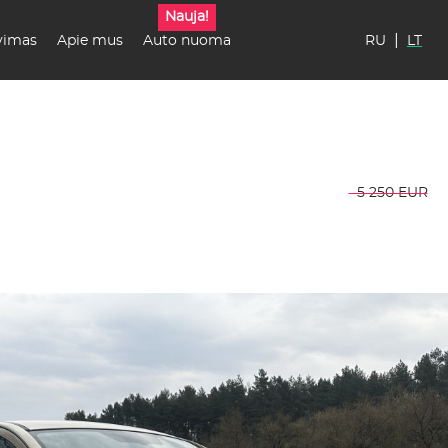
Nauja!
|
vimas
Apie mus
Auto nuoma
RU
LT
5 250 EUR