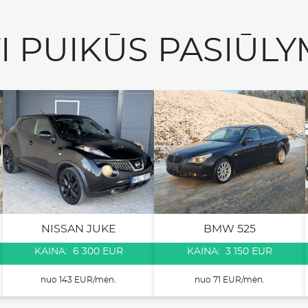
TI PUIKŪS PASIŪLY
NISSAN JUKE
BMW 525
KAINA: 6 300 EUR
KAINA: 3 150 EUR
nuo 143 EUR/mėn.
nuo 71 EUR/mėn.