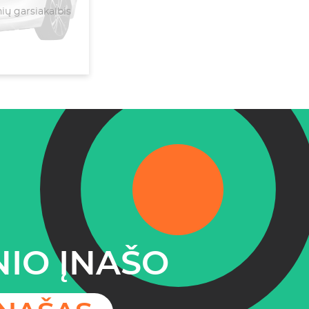
ų garsiakalbis
IO ĮNAŠO