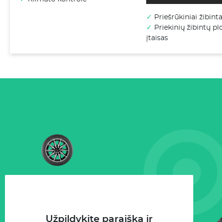
✓
Priešrūkiniai žibinta
✓
Priekinių žibintų p
įtaisas
Užpildykite paraišką ir