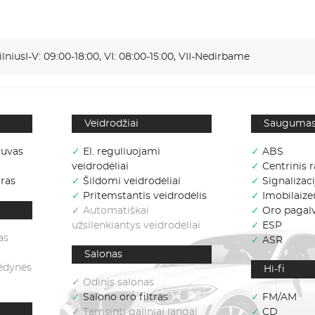
ilnius
I-V: 09:00-18:00, VI: 08:00-15:00, VII-Nedirbame
Veidrodžiai
Sauguma
tuvas
✓
El. reguliuojami
✓
ABS
veidrodėliai
✓
Centrinis r
ras
✓
Šildomi veidrodėliai
✓
Signalizaci
✓
Pritemstantis veidrodėlis
✓
Imobilaizer
✓ Automatiškai
✓
Oro pagal
užsilenkiantys veidrodėliai
✓
ESP
as
✓
ASR
Salonas
sėdynės
Hi-fi
✓ Odinis salonas
✓
Salono oro filtras
✓
FM/AM
✓ Tamsinti galiniai langai
✓
CD