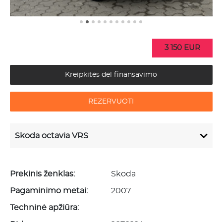
3 150 EUR
Kreipkitės dėl finansavimo
REZERVUOTI
Skoda octavia VRS
Prekinis ženklas:
Skoda
Pagaminimo metai:
2007
Techninė apžiūra: