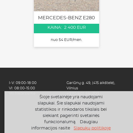
MERCEDES-BENZ E280
KAINA: 2 400 EUR
nuo 54 EUR/mėn.
I-V: 09:00-18:00
Gariūnų g. 49, (415 aikštelė),
VI: 08:00-15:00
Vilnius
VII-Nedirbame
+370 601 56 203
Šioje svetainėje yra naudojami
Automobiliai
slapukai. Šie slapukai naudojami
Kaip tai veikia?
statistikos ir rinkodaros tikslais bei
siekiant pagerinti svetainės
Apie mus
funkcionalumą. Daugiau
Finansavimas
informacijos rasite
Slapukų politikoje
D.U.K.