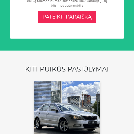
Palikę telefono numerį sužinosite, kiek kainuoja jūsų
būsimas automobilis
PATEIKTI PARAIŠKĄ
KITI PUIKŪS PASIŪLYMAI