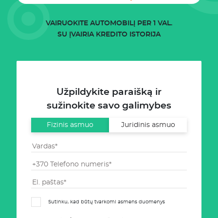
VAIRUOKITE AUTOMOBILĮ PER 1 VAL.
SU ĮVAIRIA KREDITO ISTORIJA
Užpildykite paraišką ir
sužinokite savo galimybes
Fizinis asmuo
Juridinis asmuo
Sutinku, kad būtų tvarkomi asmens duomenys