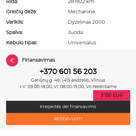
Rida:
287822 km
Greičių dėžė:
Mechaninė
Variklis:
Dyzelinas 2000
Spalva:
Juoda
Kėbulo tipas:
Universalus
Finansavimas
+370 601 56 203
Gariūnų g. 49, (415 aikštelė), Vilnius
I-V: 09:00-18:00, VI: 08:00-15:00, VII-Nedirbame
3 150 EUR
Kreipkitės dėl finansavimo
REZERVUOTI