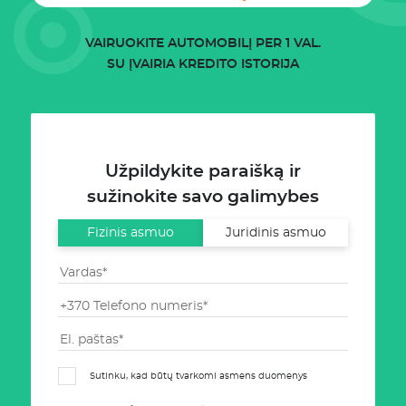
VAIRUOKITE AUTOMOBILĮ PER 1 VAL.
SU ĮVAIRIA KREDITO ISTORIJA
Užpildykite paraišką ir
sužinokite savo galimybes
Fizinis asmuo
Juridinis asmuo
Sutinku, kad būtų tvarkomi asmens duomenys