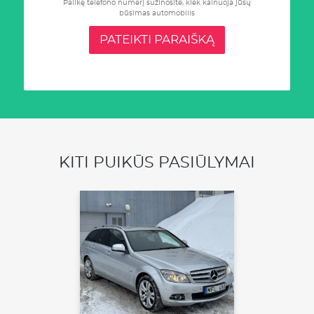
Palikę telefono numerį sužinosite, kiek kainuoja jūsų
būsimas automobilis
PATEIKTI PARAIŠKĄ
KITI PUIKŪS PASIŪLYMAI