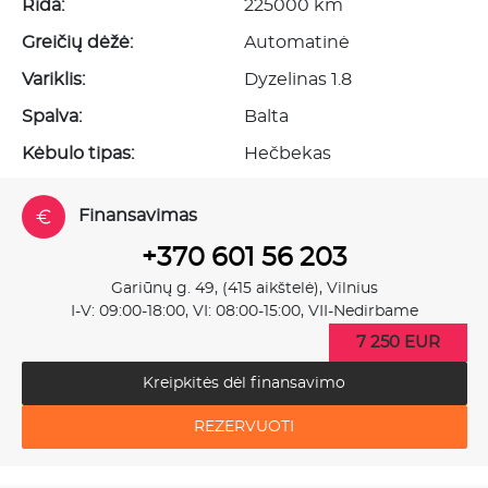
Rida:
225000 km
Greičių dėžė:
Automatinė
Variklis:
Dyzelinas 1.8
Spalva:
Balta
Kėbulo tipas:
Hečbekas
Finansavimas
+370 601 56 203
Gariūnų g. 49, (415 aikštelė), Vilnius
I-V: 09:00-18:00, VI: 08:00-15:00, VII-Nedirbame
7 250 EUR
Kreipkitės dėl finansavimo
REZERVUOTI