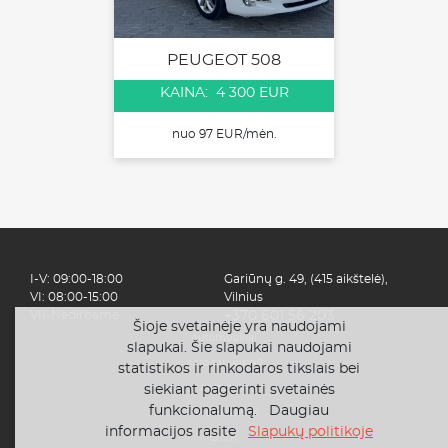
PEUGEOT 508
KAINA: 4 300 EUR
nuo 97 EUR/mėn.
I-V: 09:00-18:00
Gariūnų g. 49, (415 aikštelė),
VI: 08:00-15:00
Vilnius
VII-Nedirbame
+370 601 56 203
Šioje svetainėje yra naudojami
Automobiliai
slapukai. Šie slapukai naudojami
Kaip tai veikia?
statistikos ir rinkodaros tikslais bei
siekiant pagerinti svetainės
Apie mus
funkcionalumą. Daugiau
Finansavimas
informacijos rasite
Slapukų politikoje
D.U.K.