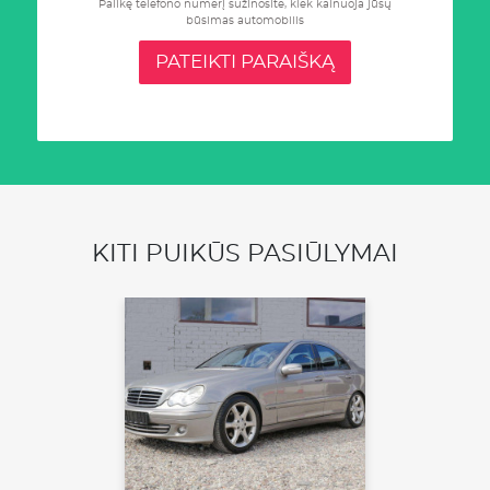
Palikę telefono numerį sužinosite, kiek kainuoja jūsų
būsimas automobilis
PATEIKTI PARAIŠKĄ
KITI PUIKŪS PASIŪLYMAI