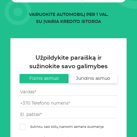
VAIRUOKITE AUTOMOBILĮ PER 1 VAL.
SU ĮVAIRIA KREDITO ISTORIJA
Užpildykite paraišką ir
sužinokite savo galimybes
Fizinis asmuo
Juridinis asmuo
Sutinku, kad būtų tvarkomi asmens duomenys