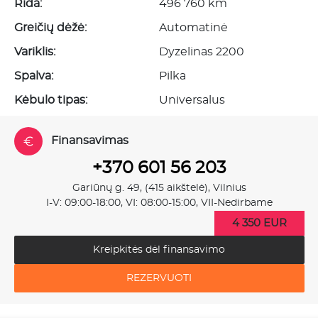
Rida:
496 760 km
Greičių dėžė:
Automatinė
Variklis:
Dyzelinas 2200
Spalva:
Pilka
Kėbulo tipas:
Universalus
Finansavimas
+370 601 56 203
Gariūnų g. 49, (415 aikštelė), Vilnius
I-V: 09:00-18:00, VI: 08:00-15:00, VII-Nedirbame
4 350 EUR
Kreipkitės dėl finansavimo
REZERVUOTI