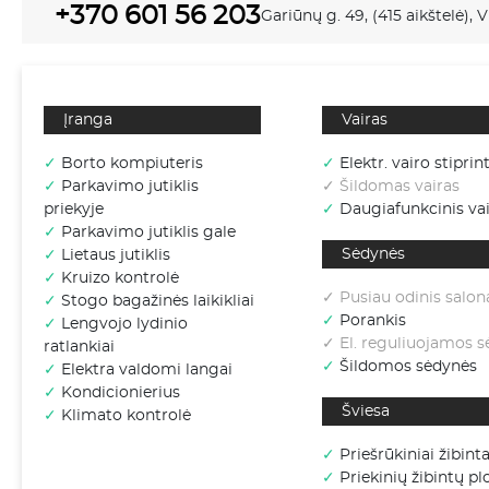
+370 601 56 203
Gariūnų g. 49, (415 aikštelė), V
Įranga
Vairas
✓
Borto kompiuteris
✓
Elektr. vairo stiprin
✓
Parkavimo jutiklis
✓ Šildomas vairas
priekyje
✓
Daugiafunkcinis vai
✓
Parkavimo jutiklis gale
Sėdynės
✓
Lietaus jutiklis
✓
Kruizo kontrolė
✓ Pusiau odinis salon
✓
Stogo bagažinės laikikliai
✓
Porankis
✓
Lengvojo lydinio
✓ El. reguliuojamos 
ratlankiai
✓
Šildomos sėdynės
✓
Elektra valdomi langai
✓
Kondicionierius
Šviesa
✓
Klimato kontrolė
✓
Priešrūkiniai žibinta
✓
Priekinių žibintų p