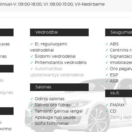
ilnius
I-V: 09:00-18:00, VI: 08:00-15:00, VII-Nedirbame
Veidrodžiai
Sauguma
tuvas
✓
El. reguliuojami
✓
ABS
veidrodėliai
✓
Centrinis r
ras
✓
Šildomi veidrodėliai
✓
Signalizaci
✓
Pritemstantis veidrodėlis
✓
Imobilaizer
✓ Automatiškai
✓
Oro pagal
užsilenkiantys veidrodėliai
✓
ESP
as
✓
ASR
Salonas
sėdynės
Hi-fi
✓
Odinis salonas
✓
Salono oro filtras
✓
FM/AM
✓
Tamsinti galiniai langai
✓
CD
✓
Apsauga nuo saulės
✓ Žemų dažni
i
✓
Isofix tvirtinimai
lovimo