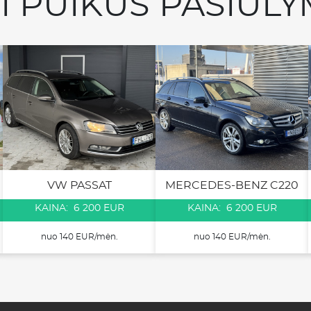
TI PUIKŪS PASIŪLY
VW PASSAT
MERCEDES-BENZ C220
KAINA: 6 200 EUR
KAINA: 6 200 EUR
nuo 140 EUR/mėn.
nuo 140 EUR/mėn.