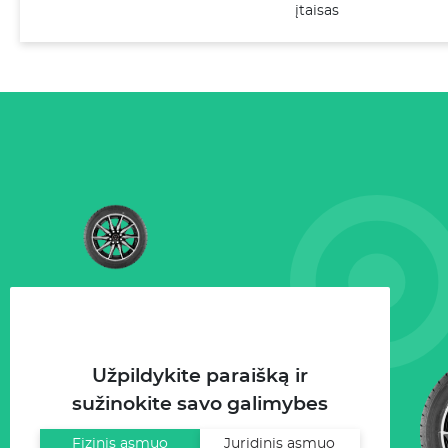
įtaisas
Užpildykite paraišką ir
sužinokite savo galimybes
Fizinis asmuo
Juridinis asmuo