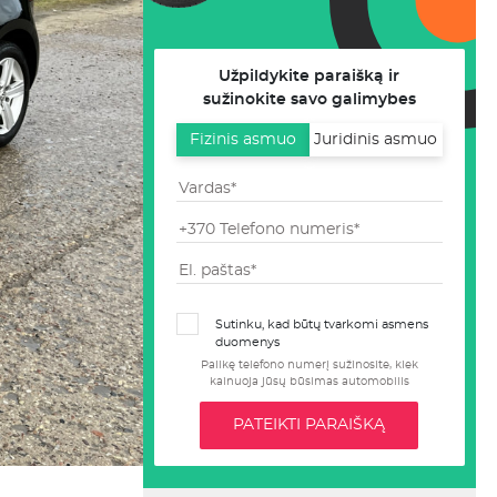
Užpildykite paraišką ir
sužinokite savo galimybes
Fizinis asmuo
Juridinis asmuo
Sutinku, kad būtų tvarkomi asmens
duomenys
Palikę telefono numerį sužinosite, kiek
kainuoja jūsų būsimas automobilis
PATEIKTI PARAIŠKĄ