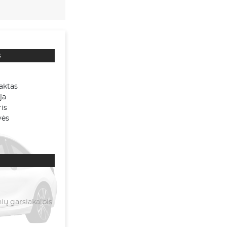
s
aktas
ja
is
vės
ų garsiakalbis