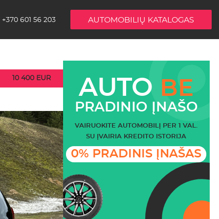
AUTOMOBILIŲ KATALOGAS
+370 601 56 203
10 400 EUR
AUTO
BE
PRADINIO ĮNAŠO
VAIRUOKITE AUTOMOBILĮ PER 1 VAL.
SU ĮVAIRIA KREDITO ISTORIJA
0% PRADINIS ĮNAŠAS