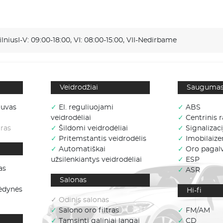
ilnius
I-V: 09:00-18:00, VI: 08:00-15:00, VII-Nedirbame
Veidrodžiai
Sauguma
tuvas
✓
El. reguliuojami
✓
ABS
veidrodėliai
✓
Centrinis r
ras
✓
Šildomi veidrodėliai
✓
Signalizaci
✓
Pritemstantis veidrodėlis
✓
Imobilaizer
✓
Automatiškai
✓
Oro pagal
užsilenkiantys veidrodėliai
✓
ESP
as
✓
ASR
Salonas
sėdynės
Hi-fi
✓ Odinis salonas
✓
Salono oro filtras
✓
FM/AM
✓
Tamsinti galiniai langai
✓
CD