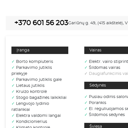
+370 601 56 203
Gariūnų g. 49, (415 aikštelė), V
Įranga
Vairas
✓
Borto kompiuteris
✓
Elektr. vairo stiprin
✓
Parkavimo jutiklis
✓
Šildomas vairas
priekyje
✓ Daugiafunkcinis vai
✓
Parkavimo jutiklis gale
Sėdynės
✓
Lietaus jutiklis
✓
Kruizo kontrolė
✓
Pusiau odinis salon
✓
Stogo bagažinės laikikliai
✓
Porankis
✓
Lengvojo lydinio
✓
El. reguliuojamos 
ratlankiai
✓
Šildomos sėdynės
✓
Elektra valdomi langai
✓
Kondicionierius
Šviesa
✓
Klimato kontrolė