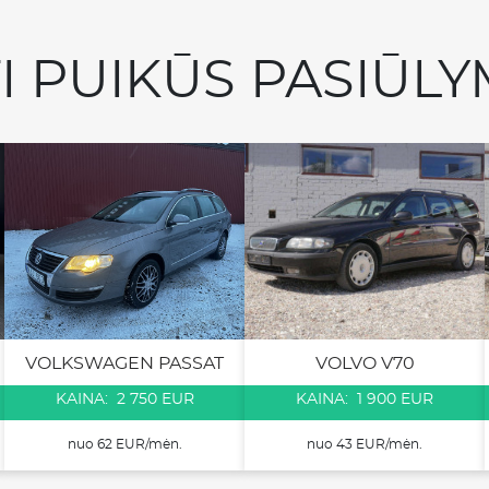
TI PUIKŪS PASIŪLY
VOLKSWAGEN PASSAT
VOLVO V70
KAINA: 2 750 EUR
KAINA: 1 900 EUR
nuo 62 EUR/mėn.
nuo 43 EUR/mėn.