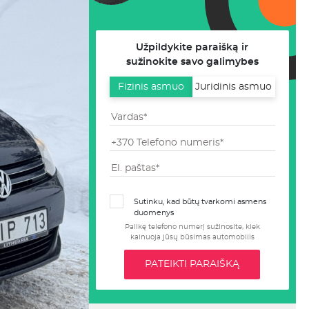
Užpildykite paraišką ir
sužinokite savo galimybes
Fizinis asmuo
Juridinis asmuo
Sutinku, kad būtų tvarkomi asmens
duomenys
Palikę telefono numerį sužinosite, kiek
kainuoja jūsų būsimas automobilis
PATEIKTI PARAIŠKĄ