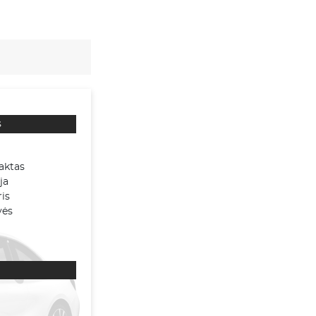
s
aktas
ja
is
vės