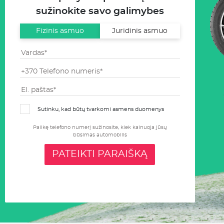
sužinokite savo galimybes
Fizinis asmuo
Juridinis asmuo
Sutinku, kad būtų tvarkomi asmens duomenys
Palikę telefono numerį sužinosite, kiek kainuoja jūsų
būsimas automobilis
PATEIKTI PARAIŠKĄ