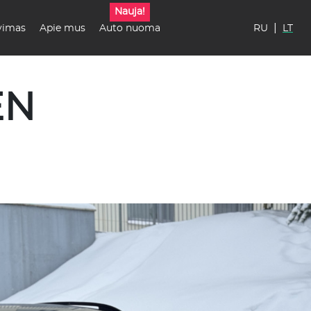
Nauja!
|
vimas
Apie mus
Auto nuoma
RU
LT
EN