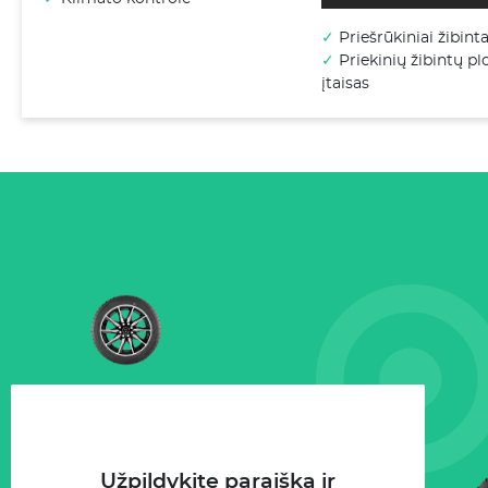
✓
Priešrūkiniai žibinta
✓
Priekinių žibintų p
įtaisas
Užpildykite paraišką ir