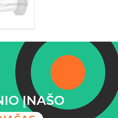
ų garsiakalbis
IO ĮNAŠO