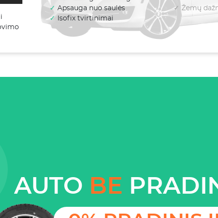
✓
Apsauga nuo saulės
✓ Žemų dažni
i
✓
Isofix tvirtinimai
lovimo
AUTO
BE
PRADIN