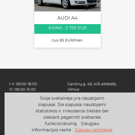
AUDI A4
KAINA: 3 750 EUR
nuo 85 EUR/mėn.
I-V: 09:00-18:00
Gariūnų g. 49, (415 aikštelė),
VI: 08:00-15:00
Vilnius
VII-Nedirbame
+370 601 56 203
Šioje svetainėje yra naudojami
Automobiliai
slapukai. Šie slapukai naudojami
Kaip tai veikia?
statistikos ir rinkodaros tikslais bei
siekiant pagerinti svetainės
Apie mus
funkcionalumą. Daugiau
Finansavimas
informacijos rasite
Slapukų politikoje
D.U.K.