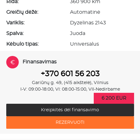
Rida:
360 900 km
Greičių dėžė:
Automatinė
Variklis:
Dyzelinas 2143
Spalva:
Juoda
Kėbulo tipas:
Universalus
Finansavimas
+370 601 56 203
Gariūnų g. 49, (415 aikštelė), Vilnius
I-V: 09:00-18:00, VI: 08:00-15:00, VII-Nedirbame
6 200 EUR
Kreipkitės dėl finansavimo
REZERVUOTI