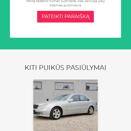
Palikę telefono numerį sužinosite, kiek kainuoja jūsų
būsimas automobilis
PATEIKTI PARAIŠKĄ
KITI PUIKŪS PASIŪLYMAI