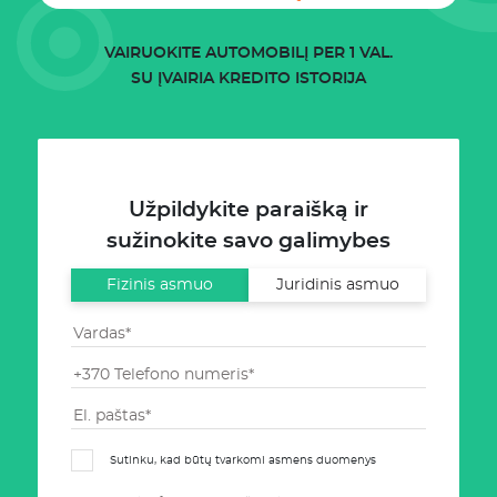
VAIRUOKITE AUTOMOBILĮ PER 1 VAL.
SU ĮVAIRIA KREDITO ISTORIJA
Užpildykite paraišką ir
sužinokite savo galimybes
Fizinis asmuo
Juridinis asmuo
Sutinku, kad būtų tvarkomi asmens duomenys