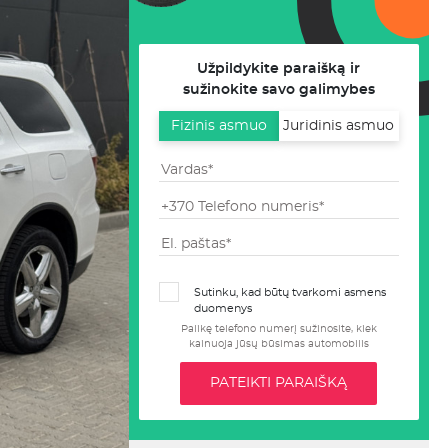
Užpildykite paraišką ir
sužinokite savo galimybes
Fizinis asmuo
Juridinis asmuo
Sutinku, kad būtų tvarkomi asmens
duomenys
Palikę telefono numerį sužinosite, kiek
kainuoja jūsų būsimas automobilis
PATEIKTI PARAIŠKĄ