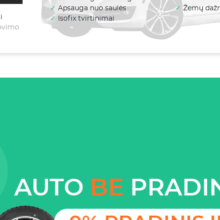
✓
Apsauga nuo saulės
✓
Žemų dažni
i
✓
Isofix tvirtinimai
lovimo
AUTO
BE
PRADIN