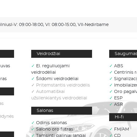
ilnius
I-V: 09:00-18:00, VI: 08:00-15:00, VII-Nedirbame
Veidrodžiai
Sauguma
tuvas
✓
El. reguliuojami
✓
ABS
veidrodėliai
✓
Centrinis r
ras
✓
Šildomi veidrodėliai
✓
Signalizaci
✓ Pritemstantis veidrodėlis
✓
Imobilaizer
✓ Automatiškai
✓
Oro pagal
užsilenkiantys veidrodėliai
✓
ESP
as
✓
ASR
Salonas
sėdynės
Hi-fi
✓
Odinis salonas
✓
Salono oro filtras
✓
FM/AM
✓
Tamsinti galiniai langai
✓
CD