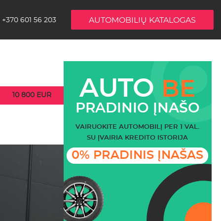
AUTOMOBILIŲ KATALOGAS
+370 601 56 203
AUTO
BE
10 800 EUR
PRADINIO ĮNAŠO
VAIRUOKITE AUTOMOBILĮ PER 1 VAL.
SU ĮVAIRIA KREDITO ISTORIJA
0% PRADINIS ĮNAŠAS