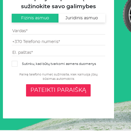
sužinokite savo galimybes
Fizinis asmuo
Juridinis asmuo
Sutinku, kad būtų tvarkomi asmens duomenys
Palikę telefono numerį sužinosite, kiek kainuoja jūsų
būsimas automobilis
PATEIKTI PARAIŠKĄ