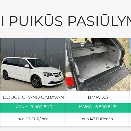
TI PUIKŪS PASIŪLY
DODGE GRAND CARAVAN
BMW X5
KAINA: 9 400 EUR
KAINA: 6 500 EUR
nuo 213 EUR/mėn.
nuo 147 EUR/mėn.