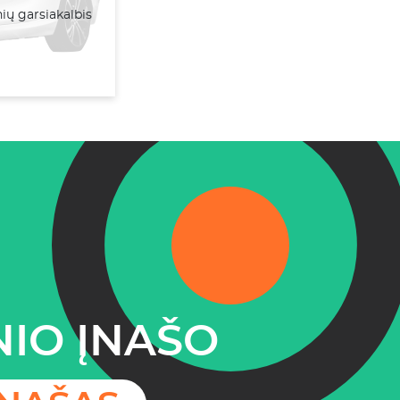
ų garsiakalbis
IO ĮNAŠO