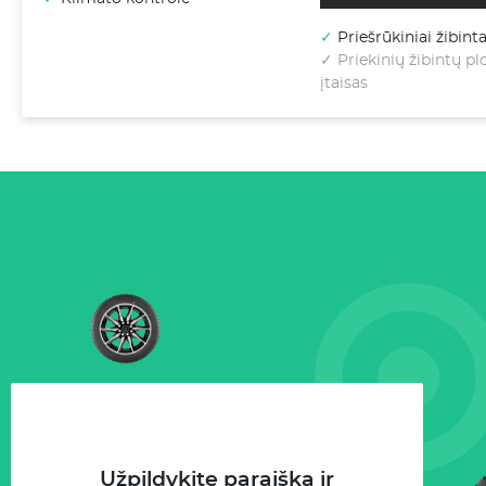
✓
Priešrūkiniai žibinta
✓ Priekinių žibintų p
įtaisas
Užpildykite paraišką ir