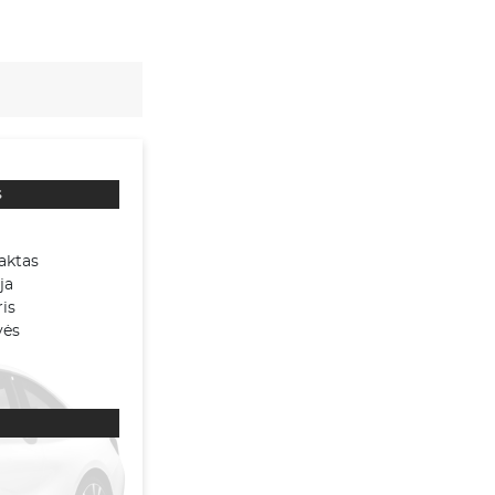
s
aktas
ja
is
vės