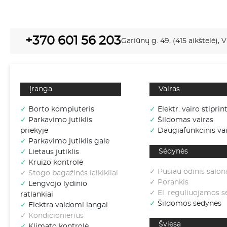
+370 601 56 203
Gariūnų g. 49, (415 aikštelė), V
Įranga
Vairas
✓
Borto kompiuteris
✓
Elektr. vairo stiprin
✓
Parkavimo jutiklis
✓
Šildomas vairas
priekyje
✓
Daugiafunkcinis vai
✓
Parkavimo jutiklis gale
Sėdynės
✓
Lietaus jutiklis
✓
Kruizo kontrolė
✓ Pusiau odinis salon
✓ Stogo bagažinės laikikliai
✓ Porankis
✓
Lengvojo lydinio
✓ El. reguliuojamos 
ratlankiai
✓
Šildomos sėdynės
✓
Elektra valdomi langai
✓ Kondicionierius
Šviesa
✓
Klimato kontrolė