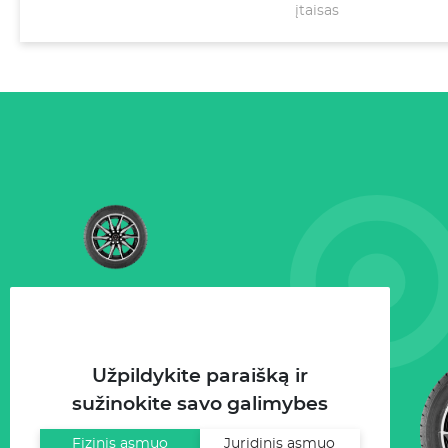
įtaisas
Užpildykite paraišką ir
sužinokite savo galimybes
Fizinis asmuo
Juridinis asmuo