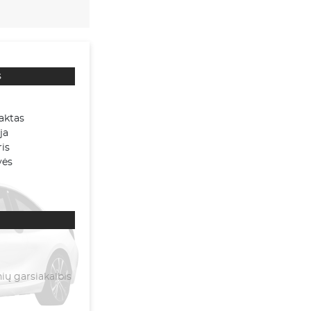
s
aktas
ja
is
vės
ų garsiakalbis