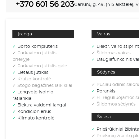
+370 601 56 203
Gariūnų g. 49, (415 aikštelė), V
Įranga
Vairas
✓
Borto kompiuteris
✓
Elektr. vairo stiprin
✓ Parkavimo jutiklis
✓ Šildomas vairas
priekyje
✓
Daugiafunkcinis vai
✓ Parkavimo jutiklis gale
Sėdynės
✓
Lietaus jutiklis
✓ Kruizo kontrolė
✓ Pusiau odinis salon
✓ Stogo bagažinės laikikliai
✓
Porankis
✓
Lengvojo lydinio
✓ El. reguliuojamos 
ratlankiai
✓ Šildomos sėdynės
✓
Elektra valdomi langai
✓
Kondicionierius
Šviesa
✓
Klimato kontrolė
✓
Priešrūkiniai žibinta
✓ Priekinių žibintų p