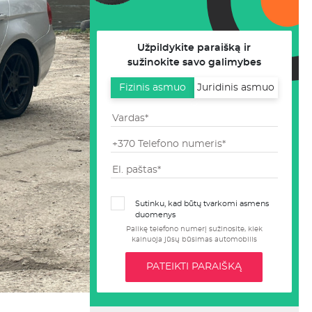
Užpildykite paraišką ir
sužinokite savo galimybes
Fizinis asmuo
Juridinis asmuo
Sutinku, kad būtų tvarkomi asmens
duomenys
Palikę telefono numerį sužinosite, kiek
kainuoja jūsų būsimas automobilis
PATEIKTI PARAIŠKĄ