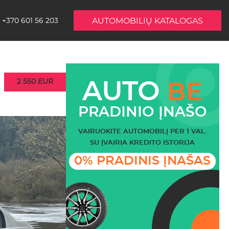
AUTOMOBILIŲ KATALOGAS
+370 601 56 203
2 550 EUR
AUTO
BE
PRADINIO ĮNAŠO
VAIRUOKITE AUTOMOBILĮ PER 1 VAL.
SU ĮVAIRIA KREDITO ISTORIJA
0% PRADINIS ĮNAŠAS