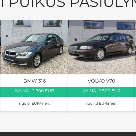
TI PUIKŪS PASIŪLY
BMW 316
VOLVO V70
KAINA: 2 700 EUR
KAINA: 1 900 EUR
nuo 61 EUR/mėn.
nuo 43 EUR/mėn.