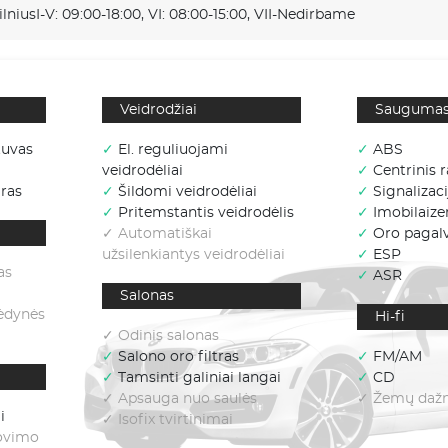
ilnius
I-V: 09:00-18:00, VI: 08:00-15:00, VII-Nedirbame
Veidrodžiai
Sauguma
tuvas
✓
El. reguliuojami
✓
ABS
veidrodėliai
✓
Centrinis r
ras
✓
Šildomi veidrodėliai
✓
Signalizaci
✓
Pritemstantis veidrodėlis
✓
Imobilaizer
✓ Automatiškai
✓
Oro pagal
užsilenkiantys veidrodėliai
✓
ESP
as
✓
ASR
Salonas
sėdynės
Hi-fi
✓ Odinis salonas
✓
Salono oro filtras
✓
FM/AM
✓
Tamsinti galiniai langai
✓
CD
✓ Apsauga nuo saulės
✓ Žemų dažni
i
✓ Isofix tvirtinimai
lovimo