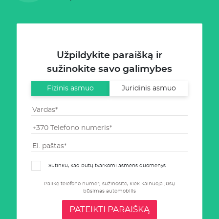
Užpildykite paraišką ir
sužinokite savo galimybes
Fizinis asmuo
Juridinis asmuo
Sutinku, kad būtų tvarkomi asmens duomenys
Palikę telefono numerį sužinosite, kiek kainuoja jūsų
būsimas automobilis
PATEIKTI PARAIŠKĄ