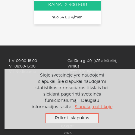
KAINA: 2 400 EUR
nuo 54 EUR/mėn.
I-V: 09:00-18:00
Gariūnų g. 49, (415 aikštelė),
VI: 08:00-15:00
Vilnius
VII-Nedirbame
+370 601 56 203
Šioje svetainėje yra naudojami
Automobiliai
slapukai. Šie slapukai naudojami
Kaip tai veikia?
statistikos ir rinkodaros tikslais bei
Apie mus
siekiant pagerinti svetainės
funkcionalumą. Daugiau
Finansavimas
informacijos rasite
Slapukų politikoje
D.U.K.
Privatumo politika
Priimti slapukus
2026