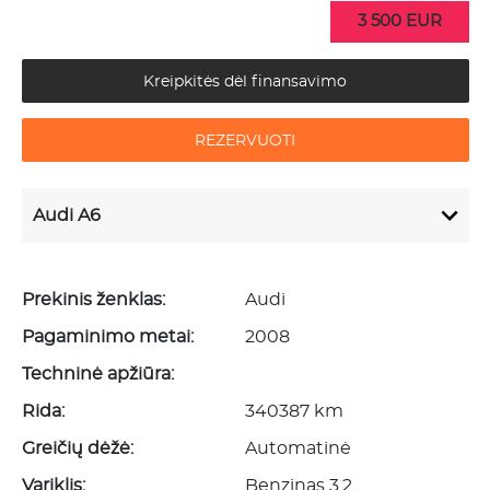
3 500 EUR
Kreipkitės dėl finansavimo
REZERVUOTI
Audi A6
Prekinis ženklas:
Audi
Pagaminimo metai:
2008
Techninė apžiūra:
Rida:
340387 km
Greičių dėžė:
Automatinė
Variklis:
Benzinas 3.2