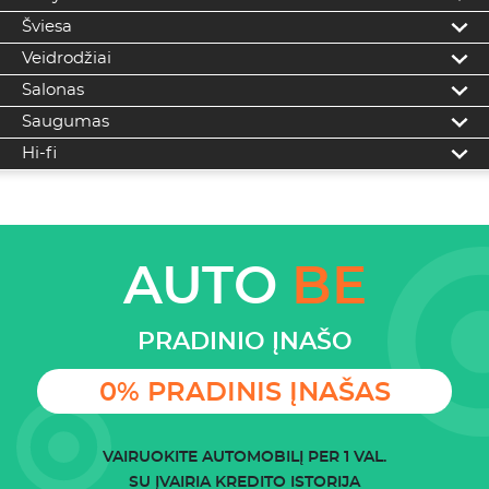
Šviesa
Veidrodžiai
Salonas
Saugumas
Hi-fi
AUTO
BE
PRADINIO ĮNAŠO
0% PRADINIS ĮNAŠAS
VAIRUOKITE AUTOMOBILĮ PER 1 VAL.
SU ĮVAIRIA KREDITO ISTORIJA