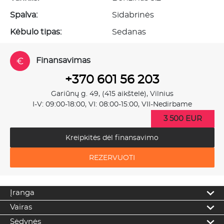
Spalva:
Sidabrinės
Kėbulo tipas:
Sedanas
Finansavimas
+370 601 56 203
Gariūnų g. 49, (415 aikštelė), Vilnius
I-V: 09:00-18:00, VI: 08:00-15:00, VII-Nedirbame
3 500 EUR
Kreipkitės dėl finansavimo
REZERVUOTI
Įranga
Vairas
Sėdynės