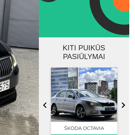
KITI PUIKŪS
PASIŪLYMAI
ŠKODA OCTAVIA
ŠKODA SUPERB
VOLVO S80
BMW 520D