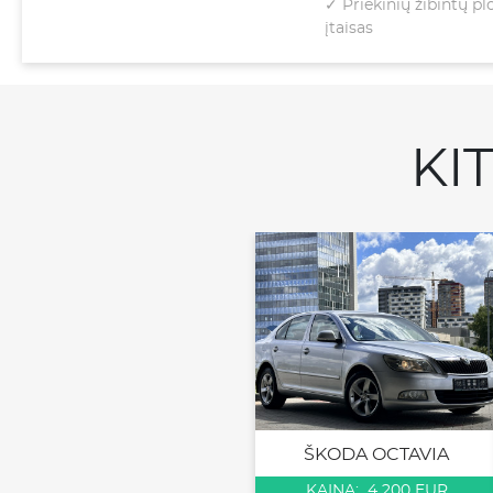
✓ Priekinių žibintų p
įtaisas
KI
ŠKODA OCTAVIA
KAINA: 4 200 EUR