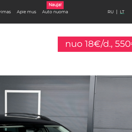
Nauja!
|
vimas
Apie mus
Auto nuoma
RU
LT
nuo 18€/d., 55