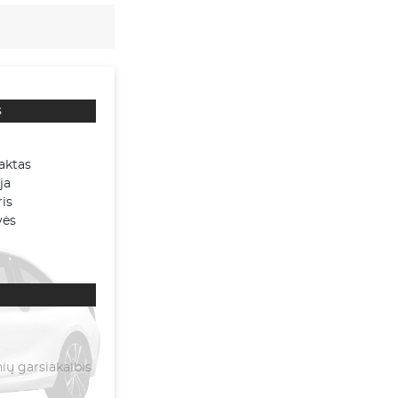
s
aktas
ja
is
vės
ų garsiakalbis