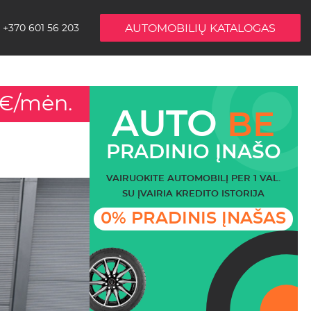
AUTOMOBILIŲ KATALOGAS
+370 601 56 203
0€/mėn.
AUTO
BE
PRADINIO ĮNAŠO
VAIRUOKITE AUTOMOBILĮ PER 1 VAL.
SU ĮVAIRIA KREDITO ISTORIJA
0% PRADINIS ĮNAŠAS