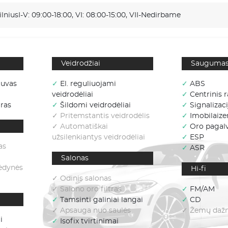
ilnius
I-V: 09:00-18:00, VI: 08:00-15:00, VII-Nedirbame
Veidrodžiai
Sauguma
tuvas
✓
El. reguliuojami
✓
ABS
veidrodėliai
✓
Centrinis r
ras
✓
Šildomi veidrodėliai
✓
Signalizaci
✓ Pritemstantis veidrodėlis
✓
Imobilaizer
✓ Automatiškai
✓
Oro pagal
užsilenkiantys veidrodėliai
✓
ESP
as
✓
ASR
Salonas
sėdynės
Hi-fi
✓ Odinis salonas
✓ Salono oro filtras
✓
FM/AM
✓
Tamsinti galiniai langai
✓
CD
✓ Apsauga nuo saulės
✓ Žemų dažni
i
✓
Isofix tvirtinimai