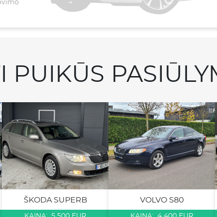
lovimo
TI PUIKŪS PASIŪLY
ŠKODA SUPERB
VOLVO S80
KAINA: 5 500 EUR
KAINA: 4 400 EUR