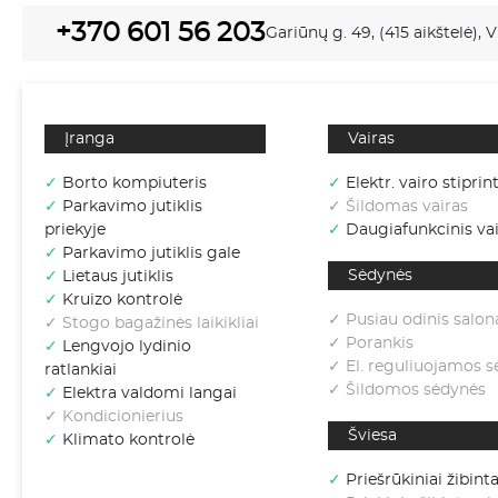
+370 601 56 203
Gariūnų g. 49, (415 aikštelė), V
Įranga
Vairas
✓
Borto kompiuteris
✓
Elektr. vairo stiprin
✓
Parkavimo jutiklis
✓ Šildomas vairas
priekyje
✓
Daugiafunkcinis vai
✓
Parkavimo jutiklis gale
Sėdynės
✓
Lietaus jutiklis
✓
Kruizo kontrolė
✓ Pusiau odinis salon
✓ Stogo bagažinės laikikliai
✓ Porankis
✓
Lengvojo lydinio
✓ El. reguliuojamos 
ratlankiai
✓ Šildomos sėdynės
✓
Elektra valdomi langai
✓ Kondicionierius
Šviesa
✓
Klimato kontrolė
✓
Priešrūkiniai žibinta